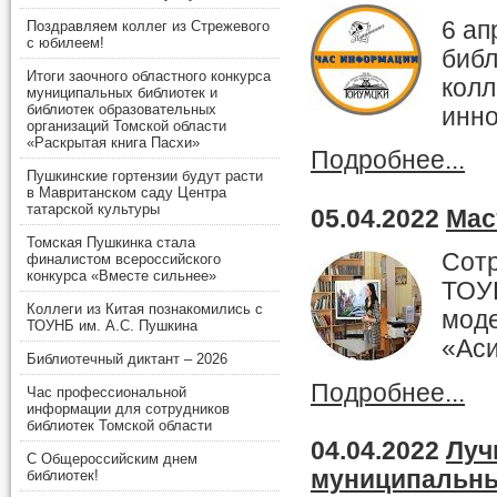
6 ап
Поздравляем коллег из Стрежевого
с юбилеем!
библ
Итоги заочного областного конкурса
колл
муниципальных библиотек и
библиотек образовательных
инно
организаций Томской области
«Раскрытая книга Пасхи»
Подробнее...
Пушкинские гортензии будут расти
в Мавританском саду Центра
татарской культуры
05.04.2022
Мас
Томская Пушкинка стала
Сотр
финалистом всероссийского
конкурса «Вместе сильнее»
ТОУН
Коллеги из Китая познакомились с
мод
ТОУНБ им. А.С. Пушкина
«Ас
Библиотечный диктант – 2026
Подробнее...
Час профессиональной
информации для сотрудников
библиотек Томской области
04.04.2022
Луч
С Общероссийским днем
муниципальны
библиотек!