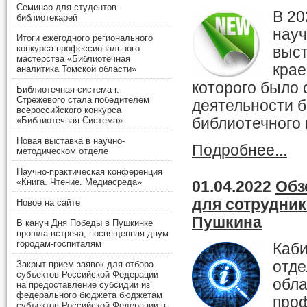
Семинар для студентов-
В 20
библиотекарей
науч
Итоги ежегодного регионального
конкурса профессионального
выст
мастерства «Библиотечная
крае
аналитика Томской области»
которого было 
Библиотечная система г.
Стрежевого стала победителем
деятельности б
всероссийского конкурса
библиотечного 
«Библиотечная Система»
Новая выставка в научно-
Подробнее...
методическом отделе
Научно-практическая конференция
«Книга. Чтение. Медиасреда»
01.04.2022
Обз
для сотрудник
Новое на сайте
Пушкина
В канун Дня Победы в Пушкинке
прошла встреча, посвященная двум
городам-госпиталям
Каби
отде
Закрыт прием заявок для отбора
субъектов Российской Федерации
обла
на предоставление субсидии из
федерального бюджета бюджетам
про
субъектов Российской Федерации в