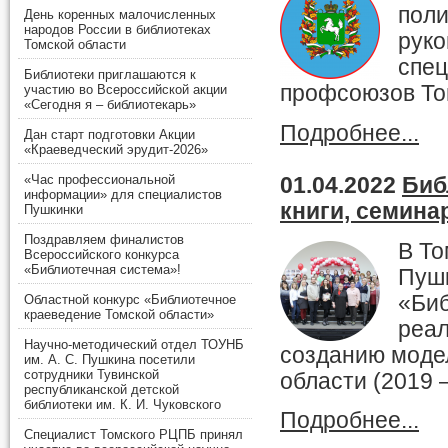
поли
День коренных малочисленных
народов России в библиотеках
руко
Томской области
спец
Библиотеки приглашаются к
профсоюзов То
участию во Всероссийской акции
«Сегодня я – библиотекарь»
Подробнее...
Дан старт подготовки Акции
«Краеведческий эрудит-2026»
«Час профессиональной
01.04.2022
Биб
информации» для специалистов
книги, семина
Пушкинки
Поздравляем финалистов
В То
Всероссийского конкурса
«Библиотечная система»!
Пушк
«Биб
Областной конкурс «Библиотечное
краеведение Томской области»
реал
Научно-методический отдел ТОУНБ
созданию моде
им. А. С. Пушкина посетили
сотрудники Тувинской
области (2019 –
республиканской детской
библиотеки им. К. И. Чуковского
Подробнее...
Специалист Томского РЦПБ принял