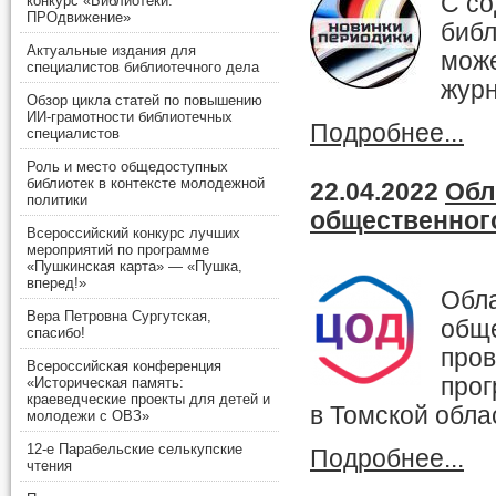
С со
2016
декабрь
,
ноябрь
,
окт
конкурс «Библиотеки.
ПРОдвижение»
2015
декабрь
,
ноябрь
,
окт
библ
2014
декабрь
,
ноябрь
,
окт
Актуальные издания для
може
2013
декабрь
,
ноябрь
,
окт
специалистов библиотечного дела
журн
2012
декабрь
,
ноябрь
,
окт
Обзор цикла статей по повышению
2011
декабрь
,
ноябрь
,
окт
ИИ-грамотности библиотечных
2010
декабрь
,
ноябрь
,
окт
Подробнее...
специалистов
2009
декабрь
Роль и место общедоступных
библиотек в контексте молодежной
22.04.2022
Обл
политики
общественного
Всероссийский конкурс лучших
мероприятий по программе
«Пушкинская карта» — «Пушка,
вперед!»
Обла
Вера Петровна Сургутская,
обще
спасибо!
пров
Всероссийская конференция
про
«Историческая память:
краеведческие проекты для детей и
в Томской обла
молодежи с ОВЗ»
12-е Парабельские селькупские
Подробнее...
чтения