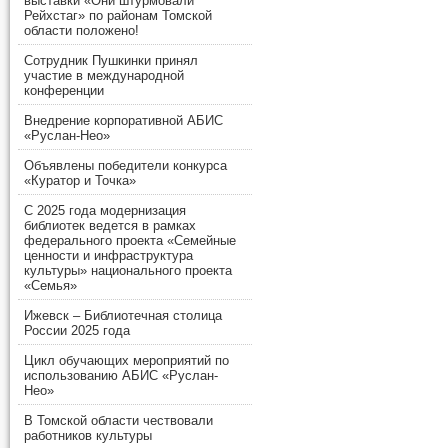
выставки «Они штурмовали
Рейхстаг» по районам Томской
области положено!
Сотрудник Пушкинки принял
участие в международной
конференции
Внедрение корпоративной АБИС
«Руслан-Нео»
Объявлены победители конкурса
«Куратор и Точка»
С 2025 года модернизация
библиотек ведется в рамках
федерального проекта «Семейные
ценности и инфраструктура
культуры» национального проекта
«Семья»
Ижевск – Библиотечная столица
России 2025 года
Цикл обучающих мероприятий по
использованию АБИС «Руслан-
Нео»
В Томской области чествовали
работников культуры