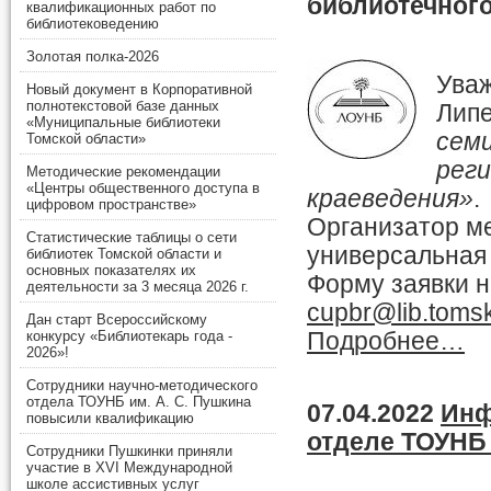
библиотечного
квалификационных работ по
библиотековедению
Золотая полка-2026
Ува
Новый документ в Корпоративной
полнотекстовой базе данных
Липе
«Муниципальные библиотеки
семи
Томской области»
рег
Методические рекомендации
«Центры общественного доступа в
краеведения»
.
цифровом пространстве»
Организатор м
Статистические таблицы о сети
универсальная 
библиотек Томской области и
основных показателях их
Форму заявки н
деятельности за 3 месяца 2026 г.
cupbr@lib.tomsk
Дан старт Всероссийскому
Подробнее…
конкурсу «Библиотекарь года -
2026»!
Сотрудники научно-методического
отдела ТОУНБ им. А. С. Пушкина
07.04.2022
Инф
повысили квалификацию
отделе ТОУНБ 
Сотрудники Пушкинки приняли
участие в XVI Международной
школе ассистивных услуг