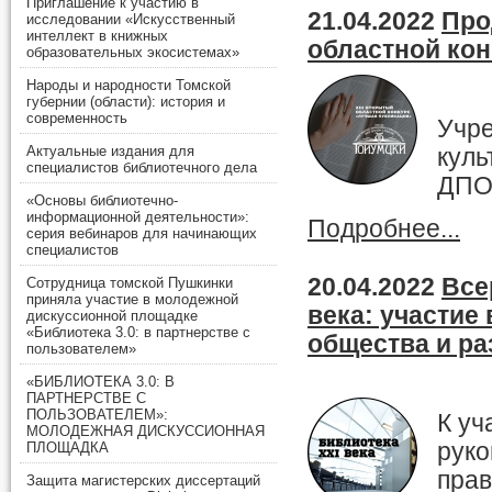
Приглашение к участию в
21.04.2022
Про
исследовании «Искусственный
интеллект в книжных
областной ко
образовательных экосистемах»
Народы и народности Томской
губернии (области): история и
современность
Учре
Актуальные издания для
куль
специалистов библиотечного дела
ДПО
«Основы библиотечно-
информационной деятельности»:
Подробнее...
серия вебинаров для начинающих
специалистов
20.04.2022
Все
Сотрудница томской Пушкинки
приняла участие в молодежной
века: участи
дискуссионной площадке
«Библиотека 3.0: в партнерстве с
общества и ра
пользователем»
«БИБЛИОТЕКА 3.0: В
ПАРТНЕРСТВЕ С
ПОЛЬЗОВАТЕЛЕМ»:
К уч
МОЛОДЕЖНАЯ ДИСКУССИОННАЯ
руко
ПЛОЩАДКА
прав
Защита магистерских диссертаций