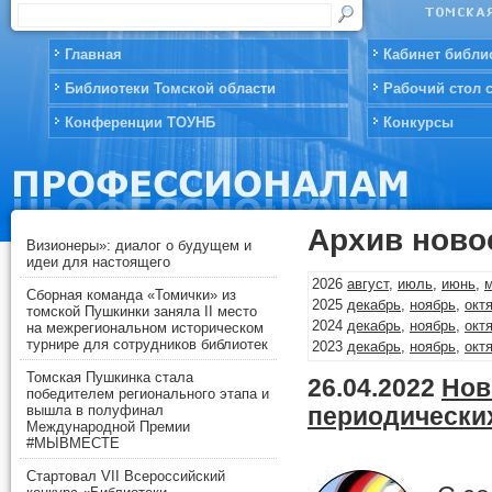
Главная
Кабинет библи
Библиотеки Томской области
Рабочий стол 
Конференции ТОУНБ
Конкурсы
Архив ново
Визионеры»: диалог о будущем и
идеи для настоящего
2026
август
,
июль
,
июнь
,
Сборная команда «Томички» из
2025
декабрь
,
ноябрь
,
окт
томской Пушкинки заняла II место
2024
декабрь
,
ноябрь
,
окт
на межрегиональном историческом
турнире для сотрудников библиотек
2023
декабрь
,
ноябрь
,
окт
2022
декабрь
,
ноябрь
,
окт
Томская Пушкинка стала
26.04.2022
Нов
2021
декабрь
,
ноябрь
,
окт
победителем регионального этапа и
2020
декабрь
,
ноябрь
,
окт
вышла в полуфинал
периодически
Международной Премии
2019
декабрь
,
ноябрь
,
окт
#МЫВМЕСТЕ
2018
декабрь
,
ноябрь
,
окт
2017
декабрь
,
ноябрь
,
окт
Стартовал VII Всероссийский