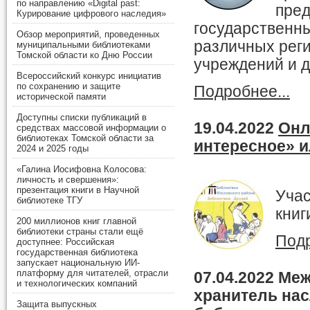
по направлению «Digital past:
пред
Курирование цифрового наследия»
государственн
Обзор мероприятий, проведенных
различных рег
муниципальными библиотеками
Томской области ко Дню России
учреждений и д
Всероссийский конкурс инициатив
по сохранению и защите
Подробнее...
исторической памяти
Доступны списки публикаций в
19.04.2022
Онл
средствах массовой информации о
библиотеках Томской области за
интересное» и
2024 и 2025 годы
«Галина Иосифовна Колосова:
личность и свершения»:
презентация книги в Научной
Учас
библиотеке ТГУ
книг
200 миллионов книг главной
библиотеки страны стали ещё
Подр
доступнее: Российская
государственная библиотека
запускает национальную ИИ-
платформу для читателей, отрасли
07.04.2022
Меж
и технологических компаний
хранитель нас
Защита выпускных