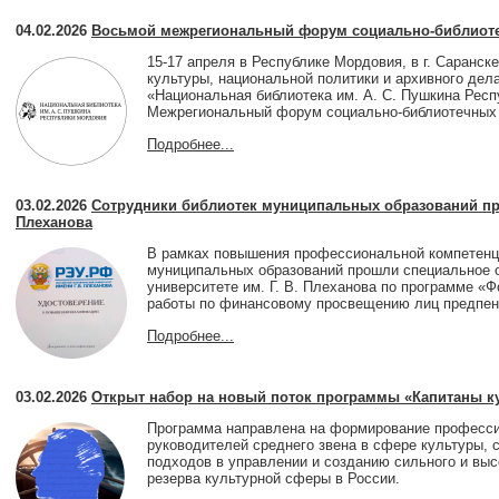
04.02.2026
Восьмой межрегиональный форум социально-библиот
15-17 апреля в Республике Мордовия, в г. Саранс
культуры, национальной политики и архивного де
«Национальная библиотека им. А. С. Пушкина Респ
Межрегиональный форум социально-библиотечных 
Подробнее...
03.02.2026
Сотрудники библиотек муниципальных образований пр
Плеханова
В рамках повышения профессиональной компетенци
муниципальных образований прошли специальное 
университете им. Г. В. Плеханова по программе «
работы по финансовому просвещению лиц предпенс
Подробнее...
03.02.2026
Открыт набор на новый поток программы «Капитаны ку
Программа направлена на формирование профессио
руководителей среднего звена в сфере культуры,
подходов в управлении и созданию сильного и вы
резерва культурной сферы в России.