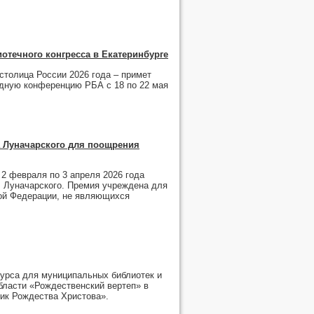
рель
,
март
,
февраль
,
январь
рель
,
март
,
февраль
,
январь
,
февраль
,
январь
рель
,
март
,
февраль
,
январь
отечного конгресса в Екатеринбурге
рель
,
март
,
февраль
,
январь
март
,
февраль
,
январь
столица России 2026 года – примет
дную конференцию РБА с 18 по 22 мая
 Луначарского для поощрения
2 февраля по 3 апреля 2026 года
. Луначарского. Премия учреждена для
ой Федерации, не являющихся
курса для муниципальных библиотек и
бласти «Рождественский вертеп» в
ик Рождества Христова».