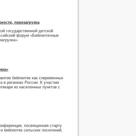
ности, перезагрузка
кой государственной детской
оссийский форум «Библиотечные
загрузка».
ема»
звитие библиотек как современных
а в регионах России. К участию
текари из населенных пунктов с
конференция, посвященная старту
и библиотек сельских поселений,