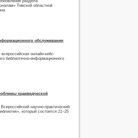
обновление раздела
оналам» Томской областной
ина.
информационного обслуживания
я всероссийская онлайн-кейс-
ого библиотечно-информационного
Проблемы краеведческой
 Всероссийский научно-практический
иблиотек», который состоится 21–25