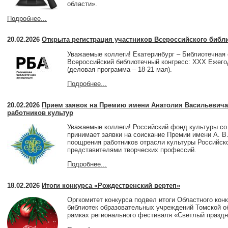
области».
2015
декабрь
,
ноябрь
,
октябрь
,
сентябрь
,
август
,
июль
,
июнь
,
май
,
ап
2014
декабрь
,
ноябрь
,
октябрь
,
сентябрь
,
август
,
июль
,
июнь
,
май
,
ап
Подробнее...
2013
декабрь
,
ноябрь
,
октябрь
,
август
,
июль
,
июнь
,
май
,
апрель
,
март
2012
декабрь
,
ноябрь
,
октябрь
,
сентябрь
,
август
,
июль
,
июнь
,
май
,
ап
20.02.2026
Открыта регистрация участников Всероссийского библи
2011
декабрь
,
ноябрь
,
октябрь
,
сентябрь
,
август
,
июль
,
июнь
,
май
,
ап
2010
декабрь
,
ноябрь
,
октябрь
,
сентябрь
,
август
,
июнь
,
май
,
апрель
,
Уважаемые коллеги! Екатеринбург – Библиотечная 
Всероссийский библиотечный конгресс: XXX Ежего
2009
декабрь
(деловая программа – 18-21 мая).
Подробнее...
20.02.2026
Прием заявок на Премию имени Анатолия Васильевича
работников культур
Уважаемые коллеги! Российский фонд культуры со 
принимает заявки на соискание Премии имени А. В
поощрения работников отрасли культуры Российск
представителями творческих профессий.
Подробнее...
18.02.2026
Итоги конкурса «Рождественский вертеп»
Оргкомитет конкурса подвел итоги Областного кон
библиотек образовательных учреждений Томской о
рамках регионального фестиваля «Светлый праздн