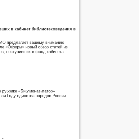
вших в кабинет библиотековедения в
НМО предлагает вашему вниманию
е «Обзоры» новый обзор статей из
в, поступивших в фонд кабинета
 рубрике «Библионавигатор»
ная Году единства народов России.