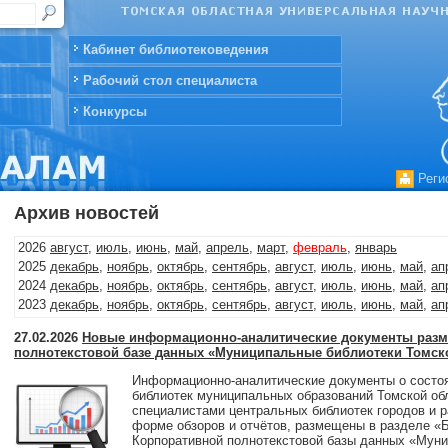
Кабинет библиотековедения
Рабочий стол специалиста
Конкурсы
Реги
Архив новостей
2026
август
,
июль
,
июнь
,
май
,
апрель
,
март
,
февраль
,
январь
2025
декабрь
,
ноябрь
,
октябрь
,
сентябрь
,
август
,
июль
,
июнь
,
май
,
ап
2024
декабрь
,
ноябрь
,
октябрь
,
сентябрь
,
август
,
июль
,
июнь
,
май
,
ап
2023
декабрь
,
ноябрь
,
октябрь
,
сентябрь
,
август
,
июль
,
июнь
,
май
,
ап
2022
декабрь
,
ноябрь
,
октябрь
,
сентябрь
,
август
,
июль
,
июнь
,
май
,
ап
27.02.2026
Новые информационно-аналитические документы раз
2021
декабрь
,
ноябрь
,
октябрь
,
сентябрь
,
август
,
июль
,
июнь
,
май
,
ап
полнотекстовой базе данных «Муниципальные библиотеки Томск
2020
декабрь
,
ноябрь
,
октябрь
,
сентябрь
,
август
,
июль
,
июнь
,
май
,
ап
2019
декабрь
,
ноябрь
,
октябрь
,
сентябрь
,
август
,
июль
,
июнь
,
май
,
ап
Информационно-аналитические документы о состо
библиотек муниципальных образований Томской обл
2018
декабрь
,
ноябрь
,
октябрь
,
август
,
июль
,
июнь
,
май
,
апрель
,
март
специалистами центральных библиотек городов и р
2017
декабрь
,
ноябрь
,
октябрь
,
сентябрь
,
август
,
июль
,
июнь
,
май
,
ап
форме обзоров и отчётов, размещены в разделе «
2016
декабрь
,
ноябрь
,
октябрь
,
сентябрь
,
август
,
июль
,
июнь
,
май
,
ап
Корпоративной полнотекстовой базы данных «Муни