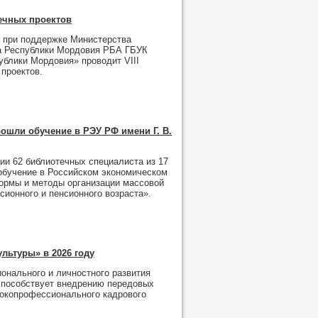
ечных проектов
ке при поддержке Министерства
ла Республики Мордовия РБА ГБУК
ублики Мордовия» проводит VIII
проектов.
ошли обучение в РЭУ РФ имени Г. В.
и 62 библиотечных специалиста из 17
обучение в Российском экономическом
Формы и методы организации массовой
ионного и пенсионного возраста».
льтуры» в 2026 году
нального и личностного развития
 способствует внедрению передовых
сокопрофессионального кадрового