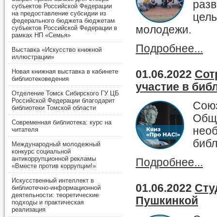
разв
субъектов Российской Федерации
на предоставление субсидии из
цел
федерального бюджета бюджетам
молодежи.
субъектов Российской Федерации в
рамках НП «Семья»
Подробнее...
Выставка «Искусство книжной
иллюстрации»
Новая книжная выставка в кабинете
01.06.2022
Сот
библиотековедения
участие в биб
Отделение Томск Сибирского ГУ ЦБ
Российской Федерации благодарит
Союз
библиотеки Томской области
Обще
Современная библиотека: курс на
необ
читателя
библ
Международный молодежный
конкурс социальной
антикоррупционной рекламы
Подробнее...
«Вместе против коррупции!»
Искусственный интеллект в
01.06.2022
Сту
библиотечно-информационной
деятельности: теоретические
Пушкинкой
подходы и практическая
реализация