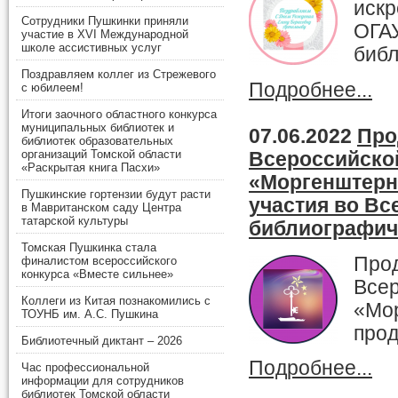
искр
Сотрудники Пушкинки приняли
ОГАУ
участие в XVI Международной
школе ассистивных услуг
библ
Поздравляем коллег из Стрежевого
Подробнее...
с юбилеем!
Итоги заочного областного конкурса
муниципальных библиотек и
07.06.2022
Про
библиотек образовательных
организаций Томской области
Всероссийско
«Раскрытая книга Пасхи»
«Моргенштерно
Пушкинские гортензии будут расти
участия во Вс
в Мавританском саду Центра
татарской культуры
библиографич
Томская Пушкинка стала
Прод
финалистом всероссийского
конкурса «Вместе сильнее»
Всер
Коллеги из Китая познакомились с
«Мор
ТОУНБ им. А.С. Пушкина
прод
Библиотечный диктант – 2026
Подробнее...
Час профессиональной
информации для сотрудников
библиотек Томской области