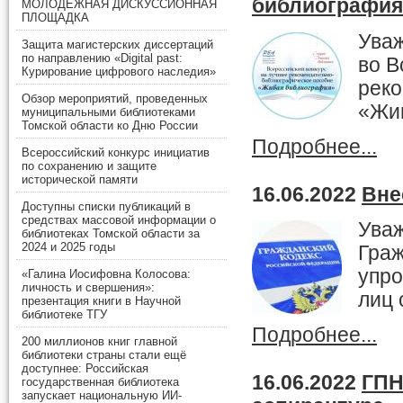
библиография
МОЛОДЕЖНАЯ ДИСКУССИОННАЯ
ПЛОЩАДКА
Уваж
Защита магистерских диссертаций
по направлению «Digital past:
во В
Курирование цифрового наследия»
реко
Обзор мероприятий, проведенных
«Жи
муниципальными библиотеками
Томской области ко Дню России
Подробнее...
Всероссийский конкурс инициатив
по сохранению и защите
исторической памяти
16.06.2022
Вне
Доступны списки публикаций в
средствах массовой информации о
Уваж
библиотеках Томской области за
2024 и 2025 годы
Граж
упро
«Галина Иосифовна Колосова:
личность и свершения»:
лиц 
презентация книги в Научной
библиотеке ТГУ
Подробнее...
200 миллионов книг главной
библиотеки страны стали ещё
доступнее: Российская
16.06.2022
ГПН
государственная библиотека
запускает национальную ИИ-