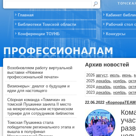
Главная
Кабинет библи
Библиотеки Томской области
Рабочий стол 
Конференции ТОУНБ
Конкурсы
Архив новостей
Возобновляем работу виртуальной
выставки «Новинки
2026
август
,
июль
,
июнь
,
профессиональной печати»
2025
декабрь
,
ноябрь
,
окт
Визионеры»: диалог о будущем и
2024
декабрь
,
ноябрь
,
окт
идеи для настоящего
2023
декабрь
,
ноябрь
,
окт
2022
декабрь
,
ноябрь
,
окт
Сборная команда «Томички» из
22.06.2022
«КорпораTEAM»
2021
декабрь
,
ноябрь
,
окт
томской Пушкинки заняла II место
на межрегиональном историческом
2020
декабрь
,
ноябрь
,
окт
Кома
турнире для сотрудников библиотек
2019
декабрь
,
ноябрь
,
окт
учас
2018
декабрь
,
ноябрь
,
окт
Томская Пушкинка стала
разв
2017
декабрь
,
ноябрь
,
окт
победителем регионального этапа и
вышла в полуфинал
2016
декабрь
,
ноябрь
,
окт