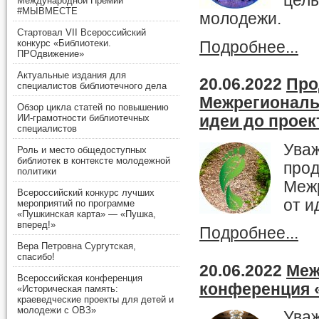
цел
Международной Премии
2015
декабрь
,
ноябрь
,
окт
#МЫВМЕСТЕ
молодежи.
2014
декабрь
,
ноябрь
,
окт
Стартовал VII Всероссийский
2013
декабрь
,
ноябрь
,
окт
конкурс «Библиотеки.
Подробнее...
2012
декабрь
,
ноябрь
,
окт
ПРОдвижение»
2011
декабрь
,
ноябрь
,
окт
2010
декабрь
,
ноябрь
,
окт
Актуальные издания для
20.06.2022
Про
специалистов библиотечного дела
2009
декабрь
Межрегиональн
Обзор цикла статей по повышению
ИИ-грамотности библиотечных
идеи до проек
специалистов
Уваж
Роль и место общедоступных
библиотек в контексте молодежной
прод
политики
Межр
Всероссийский конкурс лучших
от и
мероприятий по программе
«Пушкинская карта» — «Пушка,
вперед!»
Подробнее...
Вера Петровна Сургутская,
спасибо!
20.06.2022
Меж
Всероссийская конференция
конференция 
«Историческая память:
краеведческие проекты для детей и
молодежи с ОВЗ»
Уваж