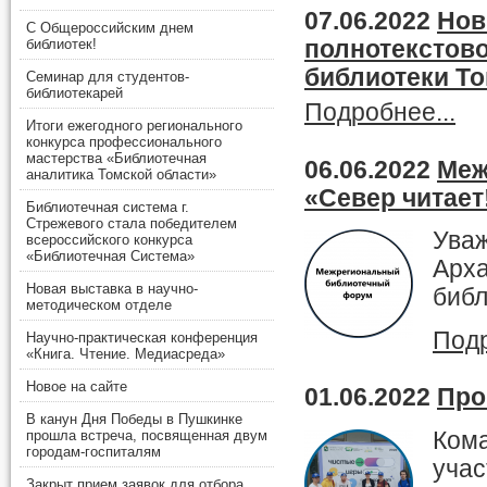
07.06.2022
Нов
С Общероссийским днем
полнотекстов
библиотек!
библиотеки То
Семинар для студентов-
библиотекарей
Подробнее...
Итоги ежегодного регионального
конкурса профессионального
мастерства «Библиотечная
06.06.2022
Меж
аналитика Томской области»
«Север читает
Библиотечная система г.
Стрежевого стала победителем
Уваж
всероссийского конкурса
«Библиотечная Система»
Арха
Новая выставка в научно-
библ
методическом отделе
Подр
Научно-практическая конференция
«Книга. Чтение. Медиасреда»
Новое на сайте
01.06.2022
Про
В канун Дня Победы в Пушкинке
Кома
прошла встреча, посвященная двум
городам-госпиталям
учас
Закрыт прием заявок для отбора