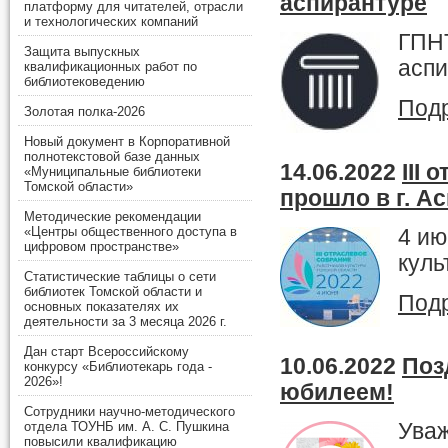
аспирантуре
платформу для читателей, отрасли
и технологических компаний
ГПНТ
Защита выпускных
аспи
квалификационных работ по
библиотековедению
Подр
Золотая полка-2026
Новый документ в Корпоративной
полнотекстовой базе данных
14.06.2022
III
«Муниципальные библиотеки
Томской области»
прошло в г. А
Методические рекомендации
«Центры общественного доступа в
4 ию
цифровом пространстве»
куль
Статистические таблицы о сети
библиотек Томской области и
Подр
основных показателях их
деятельности за 3 месяца 2026 г.
Дан старт Всероссийскому
10.06.2022
Поз
конкурсу «Библиотекарь года -
2026»!
юбилеем!
Сотрудники научно-методического
Ува
отдела ТОУНБ им. А. С. Пушкина
повысили квалификацию