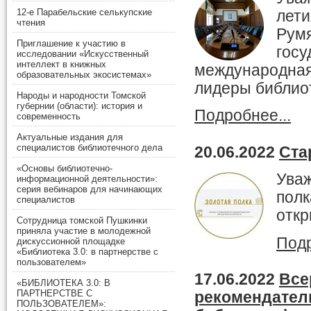
12-е Парабельские селькупские
лети
чтения
Румя
Приглашение к участию в
госу
исследовании «Искусственный
интеллект в книжных
международная
образовательных экосистемах»
лидеры библио
Народы и народности Томской
губернии (области): история и
Подробнее...
современность
Актуальные издания для
специалистов библиотечного дела
20.06.2022
Ста
«Основы библиотечно-
Уваж
информационной деятельности»:
серия вебинаров для начинающих
полк
специалистов
откр
Сотрудница томской Пушкинки
приняла участие в молодежной
Подр
дискуссионной площадке
«Библиотека 3.0: в партнерстве с
пользователем»
17.06.2022
Все
«БИБЛИОТЕКА 3.0: В
ПАРТНЕРСТВЕ С
рекомендател
ПОЛЬЗОВАТЕЛЕМ»: