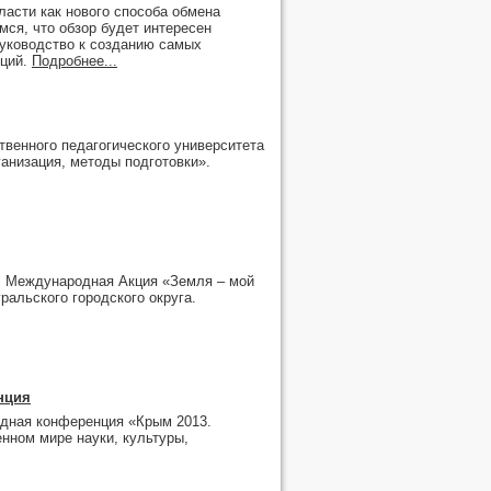
рель
,
март
,
февраль
,
январь
ласти как нового способа обмена
ся, что обзор будет интересен
рель
,
март
,
февраль
,
январь
руководство к созданию самых
,
февраль
,
январь
иций.
Подробнее...
рель
,
март
,
февраль
,
январь
рель
,
март
,
февраль
,
январь
март
,
февраль
,
январь
твенного педагогического университета
анизация, методы подготовки».
. Международная Акция «Земля – мой
альского городского округа.
нция
одная конференция «Крым 2013.
нном мире науки, культуры,