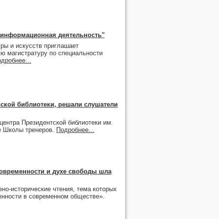
о-информационная деятельность"
ры и искусств приглашает
ую магистратуру по специальности
дробнее...
ьской библиотеки, решали слушатели
 центра Президентской библиотеки им.
е Школы тренеров.
Подробнее...
современности и духе свободы шла
вно-исторические чтения, тема которых
енности в современном обществе».