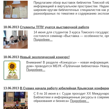
2015
декабрь
,
ноябрь
,
октябрь
,
сентябрь
,
август
,
июль
,
июнь
,
май
,
ап
Предлагаем обзор выставок библиотек Томской об
информацией в виртуальном пространстве. Надеем
2014
декабрь
,
ноябрь
,
октябрь
,
сентябрь
,
август
,
июль
,
июнь
,
май
,
ап
широким кругам библиотечных специалистов как 
2013
декабрь
,
ноябрь
,
октябрь
,
август
,
июль
,
июнь
,
май
,
апрель
,
март
разнообразных по тематике и содержанию экспоз
2012
декабрь
,
ноябрь
,
октябрь
,
сентябрь
,
август
,
июль
,
июнь
,
май
,
ап
2011
декабрь
,
ноябрь
,
октябрь
,
сентябрь
,
август
,
июль
,
июнь
,
май
,
ап
2010
декабрь
,
ноябрь
,
октябрь
,
сентябрь
,
август
,
июнь
,
май
,
апрель
,
18.06.2013
Студенты ТГПУ учатся выставочной работе
2009
декабрь
14 июня для студентов 3 курса Томского государс
состоялся семинар «Выставка — особенности, орг
Подробнее...
18.06.2013
Новый экологический конкурс!
Внимание! В разделе «Конкурсы» – новая информация
дом» проводится МБУК «Публичная библиотека» Новоур
Подробнее...
13.06.2013
В Судаке начала работу юбилейная Крымская конфере
С 8 по 16 июня в г. Судак проходит XX Междунар
Библиотеки и информационные ресурсы в совреме
образования и бизнеса»
Подробнее...