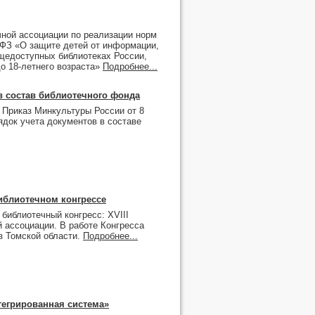
ной ассоциации по реализации норм
6-ФЗ «О защите детей от информации,
щедоступных библиотеках России,
 18-летнего возраста»
Подробнее...
в состав библиотечного фонда
 Приказ Минкультуры России от 8
ядок учета документов в составе
иблиотечном конгрессе
библиотечный конгресс: XVIII
 ассоциации. В работе Конгресса
з Томской области.
Подробнее...
нтегрированная система»