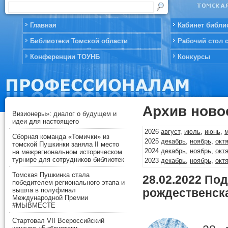
Главная
Кабинет библи
Библиотеки Томской области
Рабочий стол 
Конференции ТОУНБ
Конкурсы
Архив ново
Визионеры»: диалог о будущем и
идеи для настоящего
2026
август
,
июль
,
июнь
,
Сборная команда «Томички» из
2025
декабрь
,
ноябрь
,
окт
томской Пушкинки заняла II место
2024
декабрь
,
ноябрь
,
окт
на межрегиональном историческом
турнире для сотрудников библиотек
2023
декабрь
,
ноябрь
,
окт
2022
декабрь
,
ноябрь
,
окт
Томская Пушкинка стала
28.02.2022
Под
2021
декабрь
,
ноябрь
,
окт
победителем регионального этапа и
2020
декабрь
,
ноябрь
,
окт
вышла в полуфинал
рождественск
Международной Премии
2019
декабрь
,
ноябрь
,
окт
#МЫВМЕСТЕ
2018
декабрь
,
ноябрь
,
окт
2017
декабрь
,
ноябрь
,
окт
Стартовал VII Всероссийский