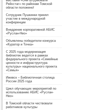
выставки «Они штурмовали
Рейхстаг» по районам Томской
области положено!
Сотрудник Пушкинки принял
участие в международной
конференции
Внедрение корпоративной АБИС
«Руслан-Нео»
Объявлены победители конкурса
«Куратор и Точка»
С 2025 года модернизация
библиотек ведется в рамках
федерального проекта «Семейные
ценности и инфраструктура
культуры» национального проекта
«Семья»
Ижевск – Библиотечная столица
России 2025 года
Цикл обучающих мероприятий по
использованию АБИС «Руслан-
Нео»
В Томской области чествовали
работников культуры