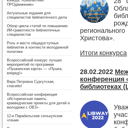
28 
2016
декабрь
,
ноябрь
,
окт
конкурс «Библиотеки.
ПРОдвижение»
2015
декабрь
,
ноябрь
,
окт
Обл
2014
декабрь
,
ноябрь
,
окт
Актуальные издания для
би
2013
декабрь
,
ноябрь
,
окт
специалистов библиотечного дела
рож
2012
декабрь
,
ноябрь
,
окт
Обзор цикла статей по повышению
2011
декабрь
,
ноябрь
,
окт
региональног
ИИ-грамотности библиотечных
2010
декабрь
,
ноябрь
,
окт
специалистов
Христова».
2009
декабрь
Роль и место общедоступных
библиотек в контексте молодежной
Итоги конкурса
политики
Всероссийский конкурс лучших
мероприятий по программе
«Пушкинская карта» — «Пушка,
28.02.2022
Меж
вперед!»
конференция «
Вера Петровна Сургутская,
библиотеках (
спасибо!
Всероссийская конференция
«Историческая память:
краеведческие проекты для детей и
Ува
молодежи с ОВЗ»
уча
12-е Парабельские селькупские
чтения
конф