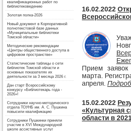
квалификационных работ по
библиотековедению
16.02.2022
Отк
Золотая полка-2026
Всероссийског
Новый документ в Корпоративной
полнотекстовой базе данных
«Муниципальные библиотеки
Уваж
Томской области»
Нов
Методические рекомендации
«Центры общественного доступа в
Все
цифровом пространстве»
Еже
Статистические таблицы о сети
Прием заявок
библиотек Томской области и
основных показателях их
марта. Регистр
деятельности за 3 месяца 2026 г.
апреля.
Подробн
Дан старт Всероссийскому
конкурсу «Библиотекарь года -
2026»!
15.02.2022
Рез
Сотрудники научно-методического
отдела ТОУНБ им. А. С. Пушкина
«Культурная с
повысили квалификацию
области в 202
Сотрудники Пушкинки приняли
участие в XVI Международной
школе ассистивных услуг