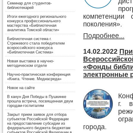
дис
Семинар для студентов-
про
библиотекарей
компетенции 
Итоги ежегодного регионального
конкурса профессионального
поколения».
мастерства «Библиотечная
аналитика Томской области»
Подробнее...
Библиотечная система г.
Стрежевого стала победителем
всероссийского конкурса
14.02.2022
При
«Библиотечная Система»
Всероссийско
Новая выставка в научно-
«Фонды библи
методическом отделе
электронные 
Научно-практическая конференция
«Книга. Чтение. Медиасреда»
Новое на сайте
Конф
В канун Дня Победы в Пушкинке
прошла встреча, посвященная двум
г. 
городам-госпиталям
реж
Закрыт прием заявок для отбора
огра
субъектов Российской Федерации
на предоставление субсидии из
города.
федерального бюджета бюджетам
субъектов Российской Федерации в