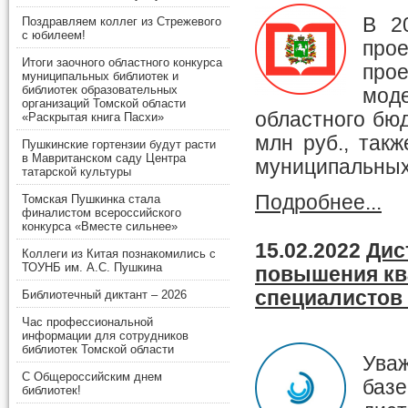
В 2
Поздравляем коллег из Стрежевого
с юбилеем!
про
Итоги заочного областного конкурса
прое
муниципальных библиотек и
библиотек образовательных
мод
организаций Томской области
областного бю
«Раскрытая книга Пасхи»
млн руб., так
Пушкинские гортензии будут расти
в Мавританском саду Центра
муниципальных
татарской культуры
Подробнее...
Томская Пушкинка стала
финалистом всероссийского
конкурса «Вместе сильнее»
15.02.2022
Дис
Коллеги из Китая познакомились с
ТОУНБ им. А.С. Пушкина
повышения кв
специалистов
Библиотечный диктант – 2026
Час профессиональной
информации для сотрудников
библиотек Томской области
Уваж
С Общероссийским днем
баз
библиотек!