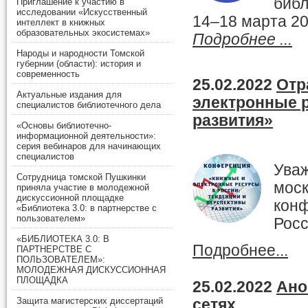
библ
Приглашение к участию в
исследовании «Искусственный
14–18 марта 202
интеллект в книжных
образовательных экосистемах»
Подробнее ...
Народы и народности Томской
губернии (области): история и
современность
25.02.2022
Отр
Актуальные издания для
электронные р
специалистов библиотечного дела
развития»
«Основы библиотечно-
информационной деятельности»:
серия вебинаров для начинающих
специалистов
Уваж
Сотрудница томской Пушкинки
мос
приняла участие в молодежной
дискуссионной площадке
кон
«Библиотека 3.0: в партнерстве с
пользователем»
Росс
«БИБЛИОТЕКА 3.0: В
Подробнее...
ПАРТНЕРСТВЕ С
ПОЛЬЗОВАТЕЛЕМ»:
МОЛОДЕЖНАЯ ДИСКУССИОННАЯ
ПЛОЩАДКА
25.02.2022
Ано
Защита магистерских диссертаций
сетях