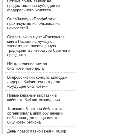
Открыт прием заявок на
предоставление субсидии из
федерального бюджета
Онлайн-клуб «ПрофиЧат»:
практикум по использованию
нейросетей
Областной конкурс «Раскрытая
книга Пасхи» на лучшую
экспозицию, посвященную
традициям и литературе Светлого
праздника
ИИ для специалистов
библиотечного дела
Всероссийский конкурс молодых
лидеров библиотечного дела
«Будущее библиотек»
Новые книжные выставки в
кабинете библиотековедения
Томская областная библиотека
организовала цикл обучающих
вебинаров для специалистов
библиотек региона
День православной книги: обзор