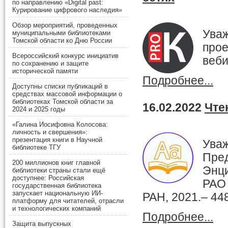
по направлению «Digital past:
Курирование цифрового наследия»
Обзор мероприятий, проведенных
Ува
муниципальными библиотеками
Томской области ко Дню России
про
Всероссийский конкурс инициатив
веби
по сохранению и защите
исторической памяти
Подробнее...
Доступны списки публикаций в
средствах массовой информации о
библиотеках Томской области за
16.02.2022
Чте
2024 и 2025 годы
«Галина Иосифовна Колосова:
личность и свершения»:
презентация книги в Научной
Уваж
библиотеке ТГУ
Пре
200 миллионов книг главной
Энци
библиотеки страны стали ещё
доступнее: Российская
РАО
государственная библиотека
запускает национальную ИИ-
РАН, 2021.– 448
платформу для читателей, отрасли
и технологических компаний
Подробнее...
Защита выпускных