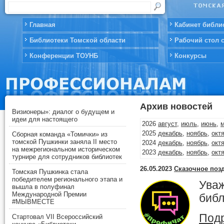
Главная
Кабинет библи
Библиотеки Томской области
Рабочий стол 
Конференции ТОУНБ
Конкурсы
Архив новостей
Визионеры»: диалог о будущем и
идеи для настоящего
2026
август
,
июль
,
июнь
,
2025
декабрь
,
ноябрь
,
окт
Сборная команда «Томички» из
томской Пушкинки заняла II место
2024
декабрь
,
ноябрь
,
окт
на межрегиональном историческом
2023
декабрь
,
ноябрь
,
окт
турнире для сотрудников библиотек
2022
декабрь
,
ноябрь
,
окт
26.05.2023
Сказочное поз
2021
декабрь
,
ноябрь
,
окт
Томская Пушкинка стала
победителем регионального этапа и
2020
декабрь
,
ноябрь
,
окт
Уваж
вышла в полуфинал
2019
декабрь
,
ноябрь
,
окт
Международной Премии
библ
2018
декабрь
,
ноябрь
,
окт
#МЫВМЕСТЕ
2017
декабрь
,
ноябрь
,
окт
Подр
Стартовал VII Всероссийский
2016
декабрь
,
ноябрь
,
окт