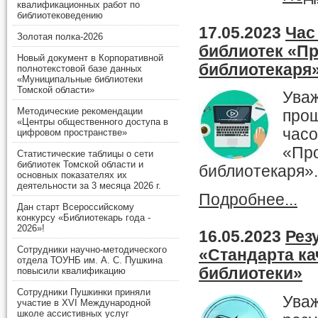
квалификационных работ по
библиотековедению
17.05.2023
Час
Золотая полка-2026
библиотек «П
Новый документ в Корпоративной
библиотекаря
полнотекстовой базе данных
«Муниципальные библиотеки
Томской области»
Уваж
Методические рекомендации
прош
«Центры общественного доступа в
час
цифровом пространстве»
«Пр
Статистические таблицы о сети
библиотек Томской области и
библиотекаря».
основных показателях их
деятельности за 3 месяца 2026 г.
Подробнее...
Дан старт Всероссийскому
конкурсу «Библиотекарь года -
2026»!
16.05.2023
Рез
Сотрудники научно-методического
«Стандарта к
отдела ТОУНБ им. А. С. Пушкина
библиотеки»
повысили квалификацию
Сотрудники Пушкинки приняли
Уваж
участие в XVI Международной
школе ассистивных услуг