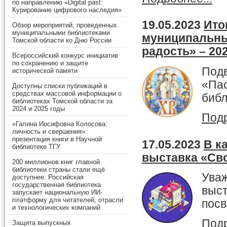
по направлению «Digital past:
Курирование цифрового наследия»
19.05.2023
Ито
Обзор мероприятий, проведенных
муниципальными библиотеками
муниципальны
Томской области ко Дню России
радость» – 20
Всероссийский конкурс инициатив
по сохранению и защите
Подв
исторической памяти
«Пас
Доступны списки публикаций в
средствах массовой информации о
библ
библиотеках Томской области за
2024 и 2025 годы
Подр
«Галина Иосифовна Колосова:
личность и свершения»:
презентация книги в Научной
17.05.2023
В к
библиотеке ТГУ
выставка «Св
200 миллионов книг главной
библиотеки страны стали ещё
Уваж
доступнее: Российская
государственная библиотека
выст
запускает национальную ИИ-
платформу для читателей, отрасли
пос
и технологических компаний
Подр
Защита выпускных